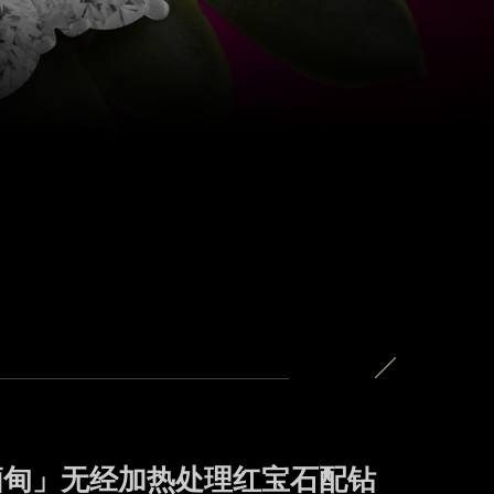
「缅甸」无经加热处理红宝石配钻