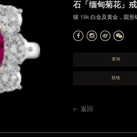
石「缅甸菊花」戒
镶 18k 白金及黄金，圆形钻
查询
联络
返回